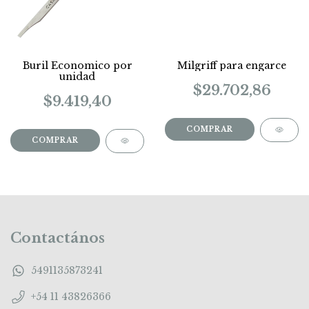
Buril Economico por
Milgriff para engarce
unidad
$29.702,86
$9.419,40
COMPRAR
Contactános
5491135873241
+54 11 43826366