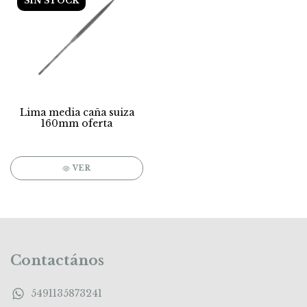
SIN STOCK
Lima media caña suiza
160mm oferta
VER
Contactános
5491135873241