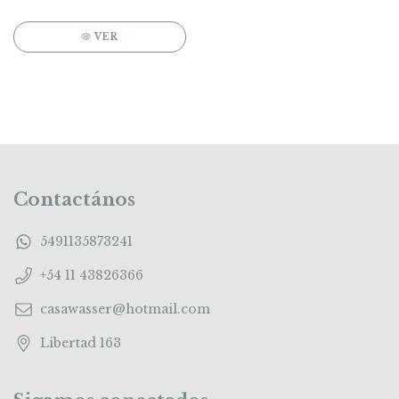
VER
Contactános
5491135873241
+54 11 43826366
casawasser@hotmail.com
Libertad 163