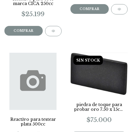
marca CICA 250cc
$25.199
SIN STOCK
piedra de toque para
probar oro 7.50 x 15cm
extra grande
$75.000
Reactivo para testear
plata 500cc