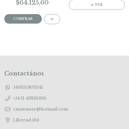
$64.125,60
VER
Contactános
5491135873241
+54 11 43826366
casawasser@hotmail.com
Libertad 163