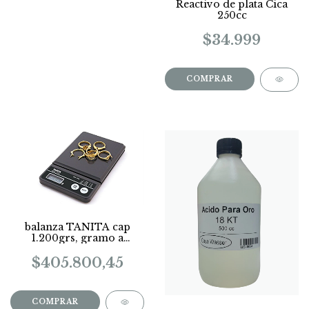
Reactivo de plata Cica
250cc
$34.999
balanza TANITA cap
1.200grs, gramo a
gramo
$405.800,45