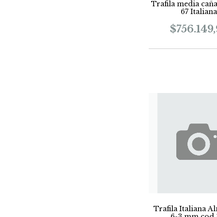
Trafila media cañ
67 Italian
$756.149
Trafila Italiana 
6-3 mm cod 