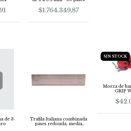
91
$1.764.349,87
SIN STOCK
Morza de b
GRIP 
$42.
a de 3-
Trafila Italiana combinada
uro
pases redonda, media
caña y cuadrada