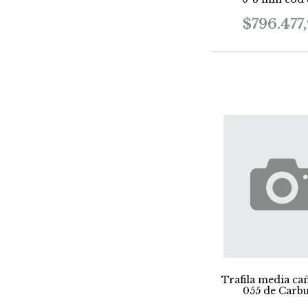
$796.477,
Trafila media cañ
055 de Carb