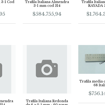
a 3-1 Cod
Trafila Italiana Almendra
Trafila Itali
a
3-1 mm cod 314
RAYADA 
,95
$584.755,94
$1.764.
Trafila media 
68 Ita
$756.1
Almendra
Trafila Italiana Redonda
314
de 6 a 0.5 mm - 60 pases