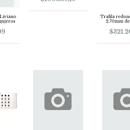
 Liviano
Trafila redo
ujeros
2.70mm de
09
$321.2