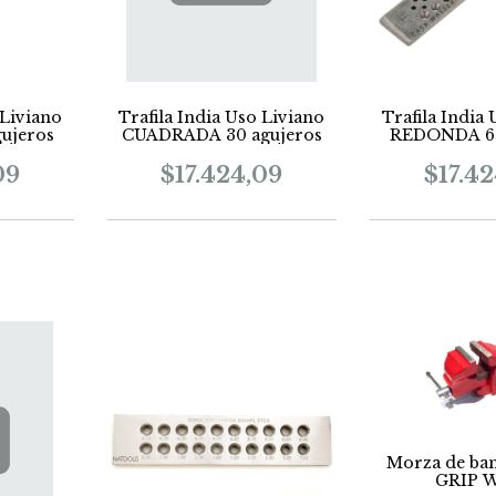
 Liviano
Trafila India Uso Liviano
Trafila India
ujeros
CUADRADA 30 agujeros
REDONDA 63
09
$17.424,09
$17.4
Morza de ba
GRIP 