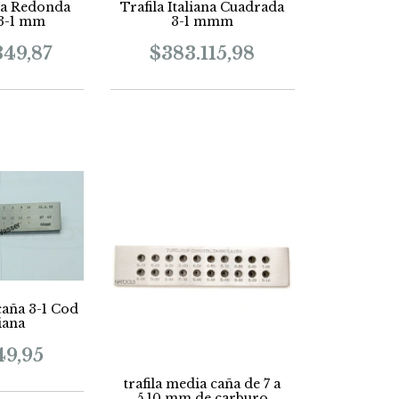
ana Redonda
Trafila Italiana Cuadrada
3-1 mm
3-1 mmm
349,87
$383.115,98
caña 3-1 Cod
liana
49,95
trafila media caña de 7 a
5.10 mm de carburo