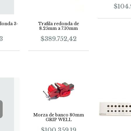
$104
edonda 3-
Trafila redonda de
8.25mm a 7.10mm
3
$389.752,42
Morza de banco 80mm
GRIP WELL
$100.359,19