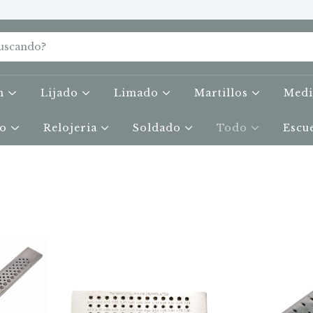
on
Lijado
Limado
Martillos
Med
do
Relojeria
Soldado
Todo
Escu