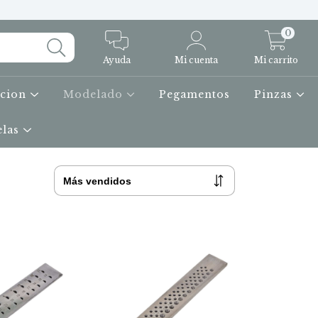
0
Ayuda
Mi cuenta
Mi carrito
icion
Modelado
Pegamentos
Pinzas
elas