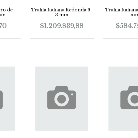
uro de
Trafila Italiana Redonda 6-
Trafila Italiana
mm
3 mm
m
,70
$1.209.839,88
$584.7