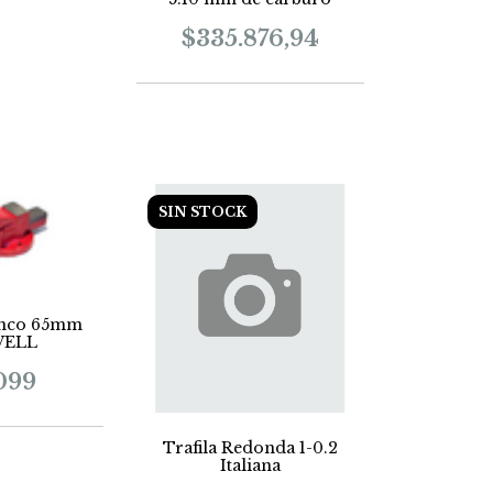
$335.876,94
SIN STOCK
anco 65mm
WELL
099
Trafila Redonda 1-0.2
Italiana