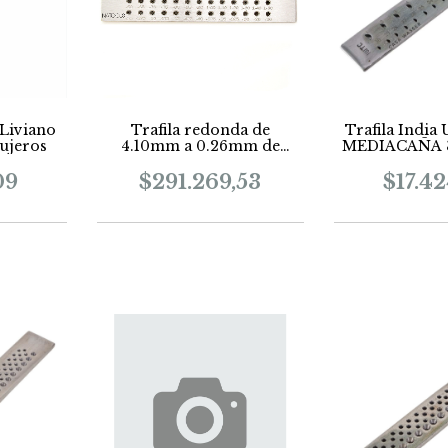
 Liviano
Trafila redonda de
Trafila India
ujeros
4.10mm a 0.26mm de
MEDIACAÑA 3
carburo
09
$291.269,53
$17.4