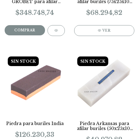
GROBET para afilar
afilar buriles (75x25x10-
buriles en caja
14mm)
COD.10547
$348.748,74
$68.294,82
VER
SIN STOCK
SIN STOCK
Piedra para buriles India
Piedra Arkansas para
afilar buriles (50x25x10-
14mm)
$126.230,33