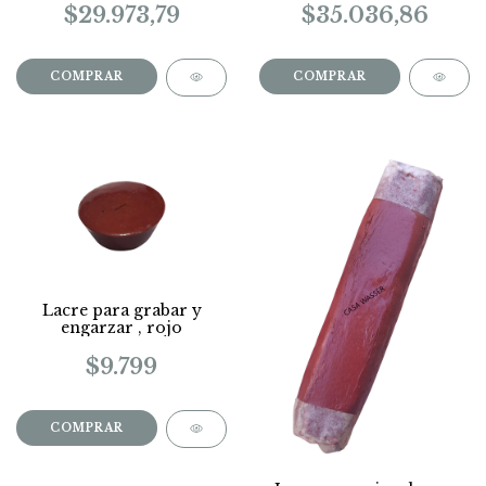
buena calidad
$29.973,79
$35.036,86
COMPRAR
Lacre para grabar y
engarzar , rojo
$9.799