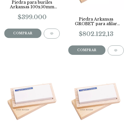
Piedra para buriles
Arkansas 100x50mm
traslucida en caja
$399.000
Piedra Arkansas
GROBET para afilar
buriles en caja
COD.10554
$802.122,13