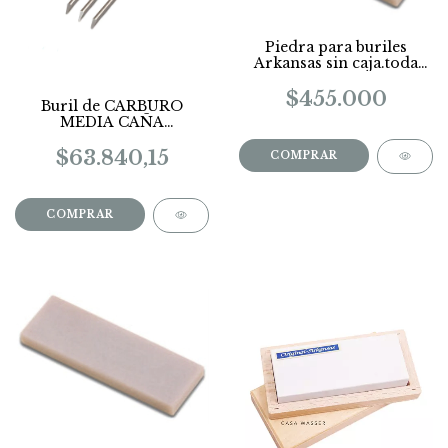
Piedra para buriles
Arkansas sin caja.toda
pulida
150mmx50mmx15mm
$455.000
Buril de CARBURO
MEDIA CAÑA
VALLORBE (precio x
unidad)
$63.840,15
COMPRAR