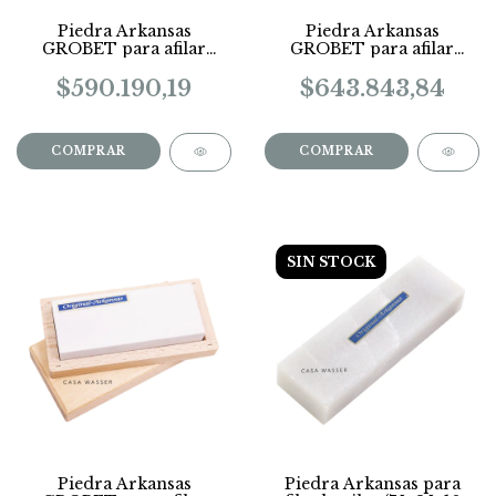
Piedra Arkansas
Piedra Arkansas
GROBET para afilar
GROBET para afilar
buriles en caja
buriles en caja
COD.10552
COD.10548
$590.190,19
$643.843,84
SIN STOCK
Piedra Arkansas
Piedra Arkansas para