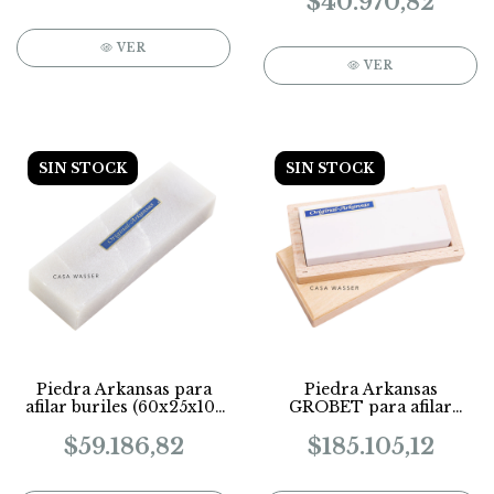
$40.970,82
VER
VER
SIN STOCK
SIN STOCK
Piedra Arkansas para
Piedra Arkansas
afilar buriles (60x25x10-
GROBET para afilar
14mm)
buriles en caja
COD.10550
$59.186,82
$185.105,12