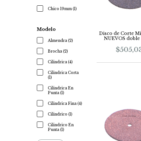
Chico 19mm (1)
Modelo
Disco de Corte M
NUEVOS doble 
Almendra (2)
carburo para m
piedra y cera
$505,0
Brocha (2)
Cilindrica (4)
Cilindrica Corta
(1)
Cilindrica En
Punta (1)
Cilindrica Fina (4)
Cilindrico (1)
Cilindrico En
Punta (1)