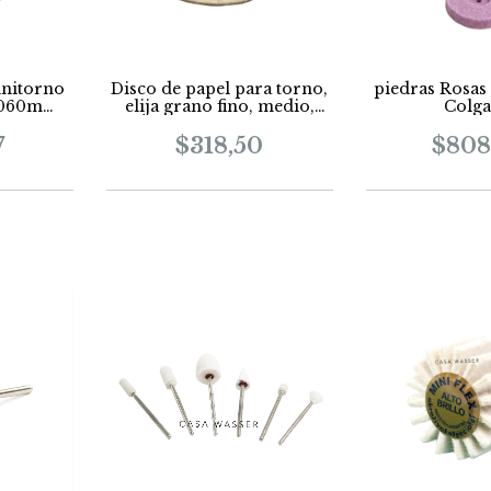
initorno
Disco de papel para torno,
piedras Rosas
3x060mm
elija grano fino, medio,
Colga
ojo
grueso, precio x unidad
7
$318,50
$808