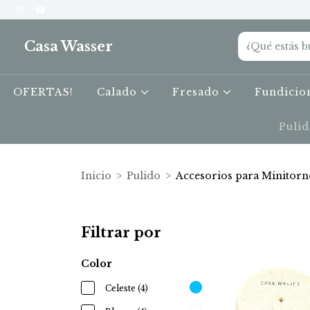
Casa Wasser
OFERTAS!
Calado
Fresado
Fundici
Puli
Inicio
>
Pulido
>
Accesorios para Minitorn
Filtrar por
Color
Celeste (4)