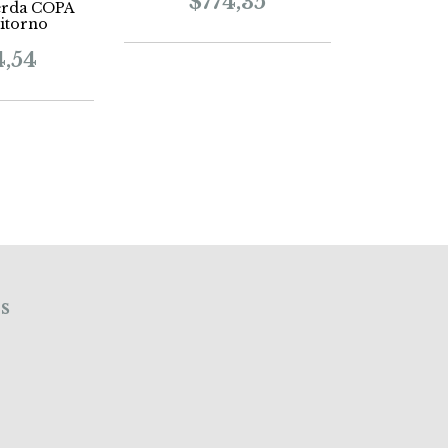
$774,35
cerda COPA
itorno
4,54
s