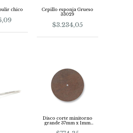
pulir chico
Cepillo esponja Grueso
33029
6,09
$3.234,05
Disco corte minitorno
grande 37mm x 1mm
Flexilium