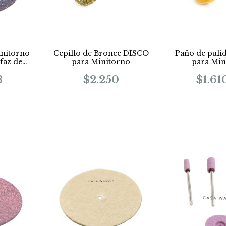
initorno
Cepillo de Bronce DISCO
Paño de puli
faz de
para Minitorno
para Min
etal,
mica
3
$2.250
$1.61