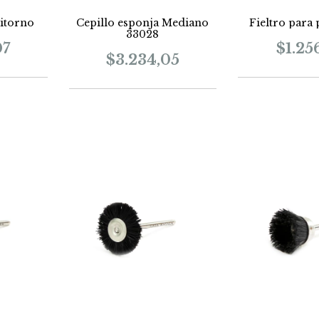
nitorno
Cepillo esponja Mediano
Fieltro para 
33028
07
$1.25
$3.234,05