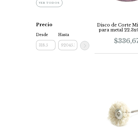
VER TODOS
Precio
Disco de Corte M
para metal 22.
highs peed r
Desde
Hasta
$336,6