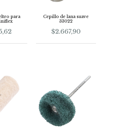
ieltro para
Cepillo de lana suave
iniflex
33022
5,62
$2.667,90