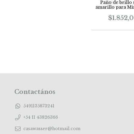
Paño de brillo
amarillo para Mi
$1.852,
Contactános
5491135873241
+54 11 43826366
casawasser@hotmail.com