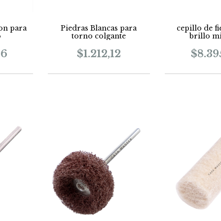
on para
Piedras Blancas para
cepillo de f
o
torno colgante
brillo m
66
$1.212,12
$8.39