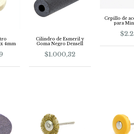
Cepillo de a
para Min
$2.
tro
Cilindro de Esmeril y
mx 4mm
Goma Negro Densell
9
$1.000,32