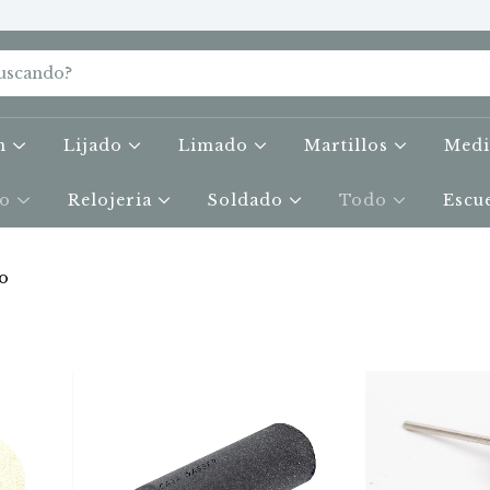
on
Lijado
Limado
Martillos
Med
do
Relojeria
Soldado
Todo
Escu
o