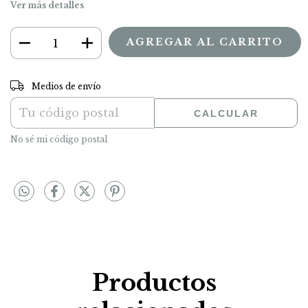
Ver más detalles
CAMBIAR CP
Entregas para el CP:
Medios de envío
CALCULAR
No sé mi código postal
Productos