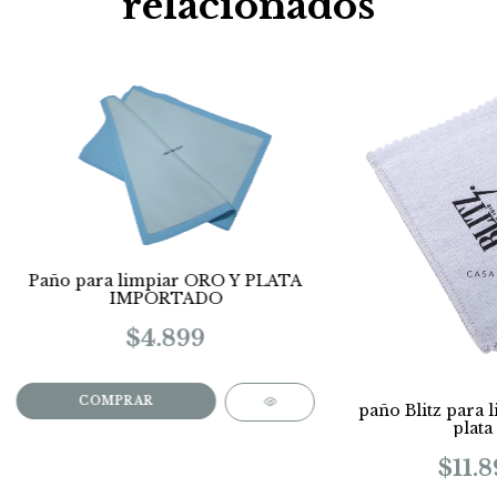
relacionados
Paño para limpiar ORO Y PLATA
IMPORTADO
$4.899
paño Blitz para l
plata
$11.8