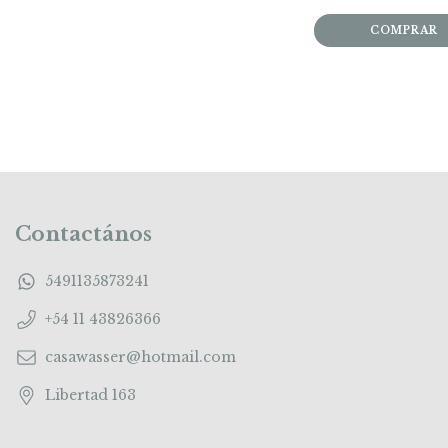
Contactános
5491135873241
+54 11 43826366
casawasser@hotmail.com
Libertad 163