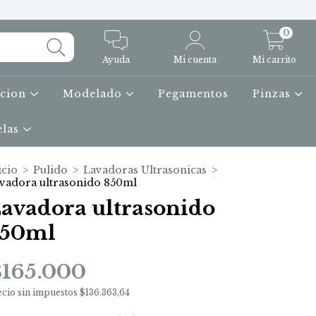
0
Ayuda
Mi cuenta
Mi carrito
icion
Modelado
Pegamentos
Pinzas
elas
icio
>
Pulido
>
Lavadoras Ultrasonicas
>
vadora ultrasonido 850ml
avadora ultrasonido
850ml
$165.000
ecio sin impuestos
$136.363,64