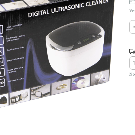
Ve
Ent
No