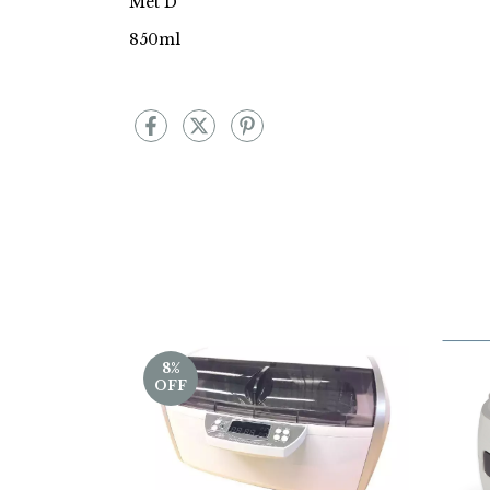
Met D
850ml
8
%
OFF