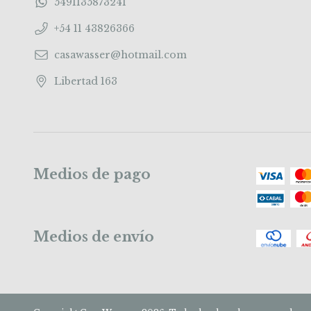
5491135873241
+54 11 43826366
casawasser@hotmail.com
Libertad 163
Medios de pago
Medios de envío