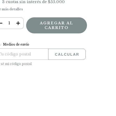
3
cuotas sin interés de
$55.000
r más detalles
CAMBIAR CP
regas para el CP:
Medios de envío
CALCULAR
 sé mi código postal