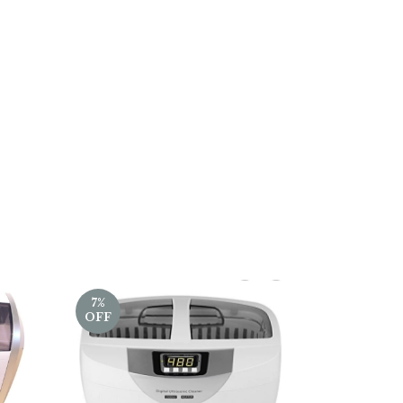
7
%
OFF