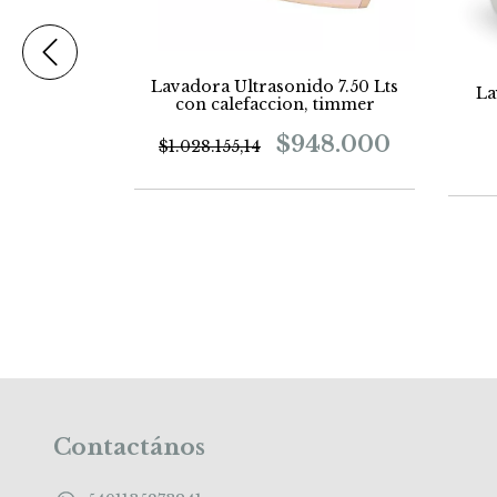
o 3 lts con
te y timmer
Lavadora Ultrasonido 7.50 Lts
La
con calefaccion, timmer
0.000
$948.000
$1.028.155,14
Contactános