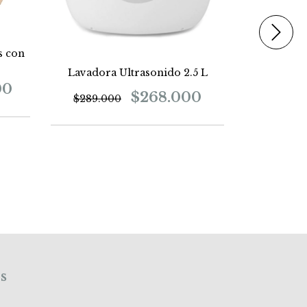
s con
Lavadora Ultrasonido 2.5 L
00
$268.000
$289.000
Liquido
Amon
$
s