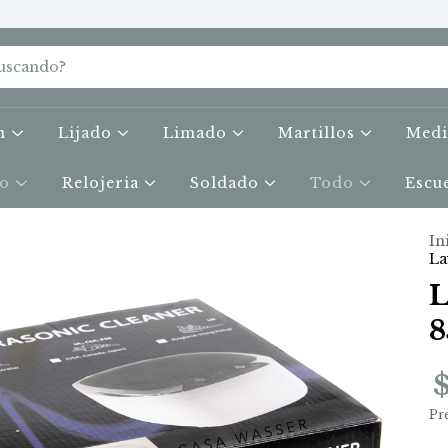
on
Lijado
Limado
Martillos
Med
do
Relojeria
Soldado
Todo
Escu
In
La
L
Pr